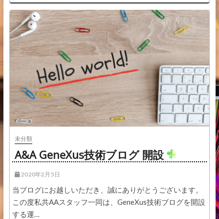
装
方
法：
新
機
能
URL
Rewrite
に
つ
い
て
未分類
A&A GeneXus技術ブログ 開設
2020年2月5日
当ブログにお越しいただき、誠にありがとうございます。
この度私共AAスタッフ一同は、GeneXus技術ブログを開設
する運…