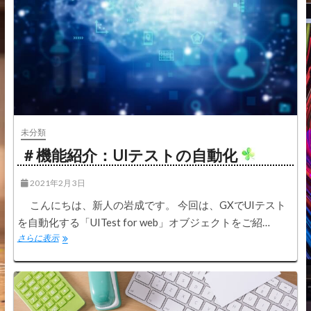
未分類
＃機能紹介：UIテストの自動化
2021年2月3日
こんにちは、新人の岩成です。 今回は、GXでUIテスト
を自動化する「UITest for web」オブジェクトをご紹…
＃
さらに表示
機
能
紹
介：
UI