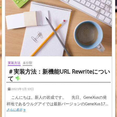
テ
ス
ト
の
自
動
化
実装方法
未分類
＃実装方法：新機能URL Rewriteについ
て
2021年1月13日
こんにちは。新人の岩成です。 先日、GeneXusの発
祥地であるウルグアイでは最新バージョンのGeneXus17…
＃
さらに表示
実