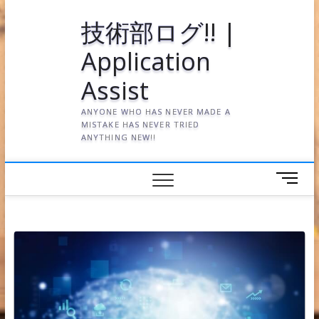
Skip
技術部ログ!! |
to
content
Application
Assist
ANYONE WHO HAS NEVER MADE A
MISTAKE HAS NEVER TRIED
ANYTHING NEW!!
メ
ニ
ュ
ー
ボ
タ
ン